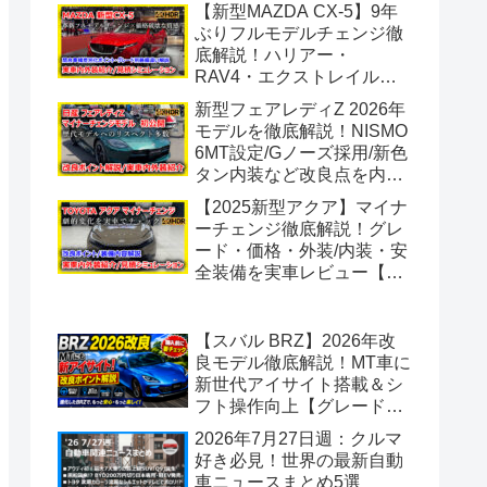
【2026】【トヨタ】
【新型MAZDA CX-5】9年
ぶりフルモデルチェンジ徹
底解説！ハリアー・
RAV4・エクストレイルと
徹底比較で見えたマツダの
新型フェアレディZ 2026年
神コスパ！グレード別の違
モデルを徹底解説！NISMO
い・見積もりシミュレーシ
6MT設定/Gノーズ採用/新色
ョン【SUV】
タン内装など改良点を内外
装紹介【日産】
【2025新型アクア】マイナ
ーチェンジ徹底解説！グレ
ード・価格・外装/内装・安
全装備を実車レビュー【ト
ヨタ】【HEV】
【スバル BRZ】2026年改
良モデル徹底解説！MT車に
新世代アイサイト搭載＆シ
フト操作向上【グレード別
価格/見積り】
2026年7月27日週：クルマ
好き必見！世界の最新自動
車ニュースまとめ5選