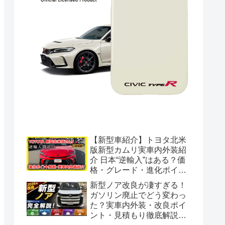
【新型車紹介】トヨタ北米
版新型カムリ実車内外装紹
介 日本“逆輸入”はある？価
格・グレード・進化ポイン
ト徹底解説【HEV】
新型ノア改良が凄すぎる！
ガソリン廃止でどう変わっ
た？実車内外装・改良ポイ
ント・見積もり徹底解説