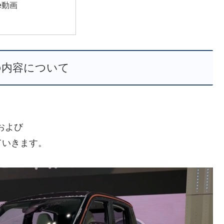
be動画
の内容について
および
ていきます。