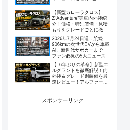
【新型カローラクロス】
Z“Adventure”実車内外装紹
介！価格・特別装備・見積
もりをグレードごとに徹底
解説【2026年改良】
2026年7月24日週：航続
【TOYOTA】【GR
906kmの次世代EVから車載
SPORT】
AI、新世代サポカーまで！
ファン必見の5大ニュース
【16年ぶりの革命】新型エ
ルグランドを徹底解説！内
外装＆グレード別装備を最
速レビュー！アルファード
超えの価格設定？見積もり
比較で判明した驚きの価値
とは【日産フラッグシップ
スポンサーリンク
ミニバン】