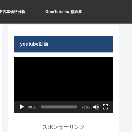
中古車価格分析
GranTurismo 壁紙集
youtube動画
動
画
プ
レ
ー
00:00
23:55
ヤ
ー
スポンサーリンク