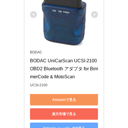
BODAC
BODAC UniCarScan UCSI-2100 
OBD2 Bluetooth アダプタ for Bim
merCode & MotoScan
UCSI-2100
Amazonで見る
楽天市場で見る