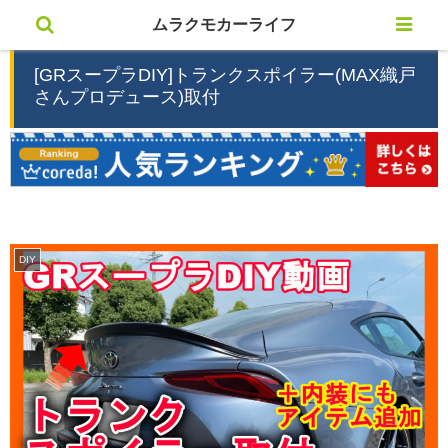
ムラクモカーライフ
[GRスープラDIY]トランクスポイラー(MAX織戸
さんプロデュース)取付
DIY