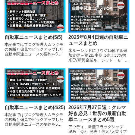
自動車関連ニュース
自動車関連ニュース
覧ください。皆様の参考となれば
軽EV「N-VAN e:」に続く乗用モ
幸いです。 (adsbygoo...
デルで、航続距離はWLTCモー...
自動車ニュースまとめ(5/5)
2025年8月4日週の自動車ニ
ュースまとめ
本記事ではブログ管理人ムラクモ
の独断と偏見でピックアップした
米ルーシッドにサウジ15億ドル追
自動車関連ニュースの要約を5つ
加支援 – 第2四半期は売上33%増
掲載しています。気になる記事が
米EV新興企業ルーシッド・モータ
ございましたら、下部のリンクか
ーズは、第2四半期（2024年4〜6
ら詳細をご覧ください。皆様の参
月）の決算発表に合わせ、主要株
自動車関連ニュース
自動車関連ニュース
考となれば幸いです。(新車ネット
主であるサウジアラビアの政府系
販売加速、eフューエル関連法案
ファンドPIFから15億ドル（約
に懸念、自動車税クレカ払いにつ
2,175億...
いて、シビックタイプR、ニュル
記録更新、三菱電機、自動車機器
事業分社化)
自動車ニュースまとめ(4/25)
2026年7月27日週：クルマ
好き必見！世界の最新自動
本記事ではブログ管理人ムラクモ
車ニュースまとめ5選
の独断と偏見でピックアップした
自動車関連ニュースの要約を5つ
アウディ、新型フラッグシップ
掲載しています。気になる記事が
SUV「Q9」発表！最大7人乗りブ
ございましたら、下部のリンクか