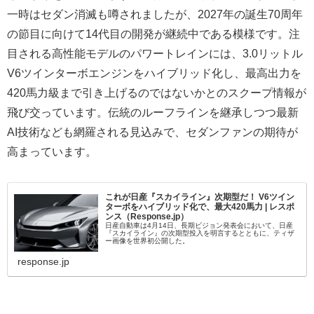
一時はセダン消滅も噂されましたが、2027年の誕生70周年
の節目に向けて14代目の開発が継続中である模様です。注
目される高性能モデルのパワートレインには、3.0リットル
V6ツインターボエンジンをハイブリッド化し、最高出力を
420馬力級まで引き上げるのではないかとのスクープ情報が
飛び交っています。伝統のルーフラインを継承しつつ最新
AI技術なども網羅される見込みで、セダンファンの期待が
高まっています。
これが日産『スカイライン』次期型だ！ V6ツイン
ターボをハイブリッド化で、最大420馬力 | レスポ
ンス（Response.jp）
日産自動車は4月14日、長期ビジョン発表会において、日産
『スカイライン』の次期型投入を明言するとともに、ティザ
ー画像を世界初公開した。
response.jp