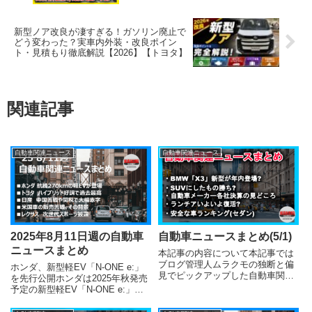
神コスパ！グレード別の違い・見積もりシ
ミュレーション【SUV】
新型ノア改良が凄すぎる！ガソリン廃止で
どう変わった？実車内外装・改良ポイン
ト・見積もり徹底解説【2026】【トヨタ】
関連記事
自動車関連ニュース
自動車関連ニュース
2025年8月11日週の自動車
自動車ニュースまとめ(5/1)
ニュースまとめ
本記事の内容について本記事では
ブログ管理人ムラクモの独断と偏
ホンダ、新型軽EV「N-ONE e:」
見でピックアップした自動車関連
を先行公開ホンダは2025年秋発売
ニュースの要約を5つ掲載してい
予定の新型軽EV「N-ONE e:」を
ます。気になる記事がございまし
先行公開し、8月1日から先行予約
たら、下部のリンクから詳細をご
を開始しました。昨年発売の商用