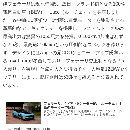
伊フェラーリは現地時間5月25日、ブランド初となる100%
電気自動車（BEV）「Luce（ルーチェ）」を発表しまし
た。各車輪に1基ずつ、計4基の電気モーターを駆動させる
革新的なアーキテクチャーを採用し、システムトータルの
最高出力は驚異の1050馬力を発揮。0-100km/h加速はわず
か2.5秒、最高速310km/hという圧倒的なスペックを誇りま
す。デザインにはAppleの元CDOジョニー・アイブ氏率い
るLoveFromが参画しており、フェラーリ史上初となる「5
人乗り」を実現した点も大きな特徴です。大容量122kWhバ
ッテリーにより、航続距離は530kmを超えると公表されて
います。
フェラーリ、4ドア・5シーターEV「ルーチェ」 4
基のモーターで駆動
伊フェラーリは5月25日（現地時間）、4ドア・5シーターの
次世代スポーツカー「Luce（ルーチェ）」を発表した。
car.watch.impress.co.jp