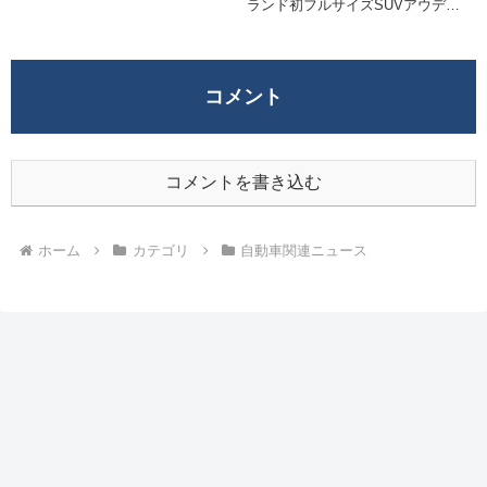
ランド初フルサイズSUVアウディ
ら詳細をご覧ください。皆様の参
は2026年7月29日、ブランド最上
考となれば幸いです。 (韓国「現
位となる新型フラッグシップ
代自動車」、F1参戦?、トヨタ
SUV「Q9」を世界初公開しまし
「bZ4X」性能アップデート、
た。アウディが「9」の冠をSUV
EU、エンジン車容認に対する日系
に用いるのは初となり...
コメント
企業の動き、中国で異次元の値下
げ合戦、【2023年3月】普通自動
車販売台数人気ランキング)
コメントを書き込む
ホーム
カテゴリ
自動車関連ニュース