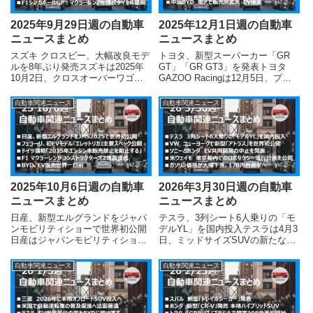
2025年9月29日週の自動車
2025年12月1日週の自動車
ニュースまとめ
ニュースまとめ
スズキ クロスビー、大幅改良モデ
トヨタ、新型スーパーカー「GR
ルを8年ぶり発売スズキは2025年
GT」「GR GT3」を発表トヨタ
10月2日、クロスオーバーワゴン
GAZOO Racingは12月5日、プロ
『クロスビー』の初の大幅改良モ
トタイプ段階の新型スーパーカー
デル（ビッグマイナーチェンジ）
『GR GT』と競技用モデル
自動車関連ニュース
自動車関連ニュース
を発表し、即日発売しました。広
『GR GT3』を公開した。これら
い室内空間とSUVらしい走破性を
はモータースポーツ起点のフラッ
両立する従来コンセプ...
グシップモ...
2025年10月6日週の自動車
2026年3月30日週の自動車
ニュースまとめ
ニュースまとめ
日産、新型エルグランドをジャパ
テスラ、3列シート6人乗りの「モ
ンモビリティショーで世界初公開
デルYL」を国内投入テスラは4月3
日産はジャパンモビリティショー
日、ミッドサイズSUVの新たなバ
2025（10月29日プレスデー）で、
リエーションとなる「モデルYL」
新型「エルグランド」を世界初公
を日本市場でもリリースしまし
自動車関連ニュース
自動車関連ニュース
開する予定です。2026年度発売を
た。最大の特徴は、これまでの5
目指すフラッグシップミニバンの
人乗りベースから、3列シート・6
新型エルグランドは...
人乗りへと居住空間を...