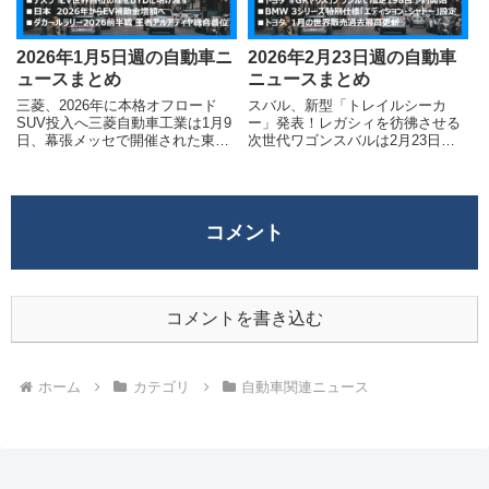
2026年1月5日週の自動車ニ
2026年2月23日週の自動車
ュースまとめ
ニュースまとめ
三菱、2026年に本格オフロード
スバル、新型「トレイルシーカ
SUV投入へ三菱自動車工業は1月9
ー」発表！レガシィを彷彿させる
日、幕張メッセで開催された東京
次世代ワゴンスバルは2月23日、
オートサロン2026のプレスカンフ
新型のラージ・ステーションワゴ
ァレンスで、2026年に本格的なオ
ンSUV「トレイルシーカー」を発
フロード性能を備えた新型クロス
表しました。このモデルは、かつ
カントリーSUVを投入する計画を
ての「レガシィ・ツーリングワゴ
明らかにしまし...
ン」が持っていた走りの楽しさ...
コメント
コメントを書き込む
ホーム
カテゴリ
自動車関連ニュース