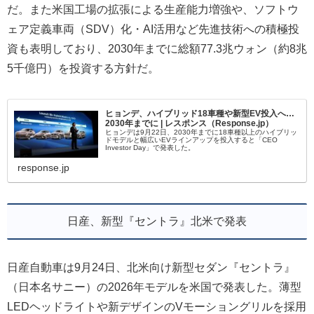
だ。また米国工場の拡張による生産能力増強や、ソフトウ
ェア定義車両（SDV）化・AI活用など先進技術への積極投
資も表明しており、2030年までに総額77.3兆ウォン（約8兆
5千億円）を投資する方針だ。
ヒョンデ、ハイブリッド18車種や新型EV投入へ…
2030年までに | レスポンス（Response.jp）
ヒョンデは9月22日、2030年までに18車種以上のハイブリッ
ドモデルと幅広いEVラインアップを投入すると「CEO
Investor Day」で発表した。
response.jp
日産、新型『セントラ』北米で発表
日産自動車は9月24日、北米向け新型セダン『セントラ』
（日本名サニー）の2026年モデルを米国で発表した。薄型
LEDヘッドライトや新デザインのVモーショングリルを採用