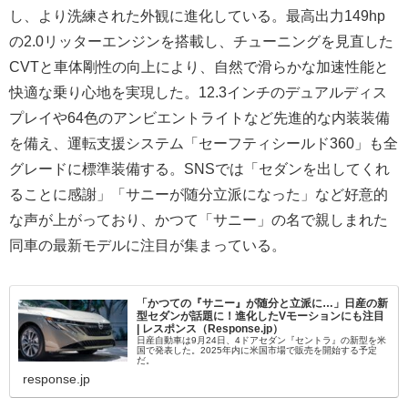
し、より洗練された外観に進化している。最高出力149hp
の2.0リッターエンジンを搭載し、チューニングを見直した
CVTと車体剛性の向上により、自然で滑らかな加速性能と
快適な乗り心地を実現した。12.3インチのデュアルディス
プレイや64色のアンビエントライトなど先進的な内装装備
を備え、運転支援システム「セーフティシールド360」も全
グレードに標準装備する。SNSでは「セダンを出してくれ
ることに感謝」「サニーが随分立派になった」など好意的
な声が上がっており、かつて「サニー」の名で親しまれた
同車の最新モデルに注目が集まっている。
「かつての『サニー』が随分と立派に…」日産の新
型セダンが話題に！進化したVモーションにも注目
| レスポンス（Response.jp）
日産自動車は9月24日、4ドアセダン『セントラ』の新型を米
国で発表した。2025年内に米国市場で販売を開始する予定
だ。
response.jp