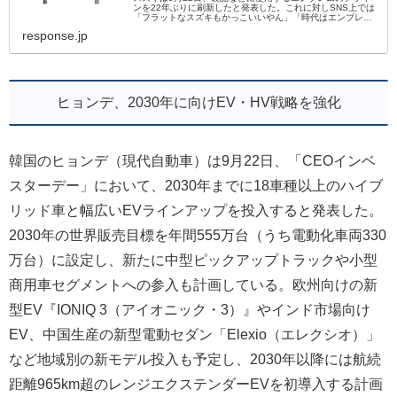
ンを22年ぶりに刷新したと発表した。これに対しSNS上では
「フラットなスズキもかっこいいやん」「時代はエンブレム
もダイエットか…」など、さまざまな意見が飛び交い反響を
response.jp
呼んでいる。
ヒョンデ、2030年に向けEV・HV戦略を強化
韓国のヒョンデ（現代自動車）は9月22日、「CEOインベ
スターデー」において、2030年までに18車種以上のハイブ
リッド車と幅広いEVラインアップを投入すると発表した。
2030年の世界販売目標を年間555万台（うち電動化車両330
万台）に設定し、新たに中型ピックアップトラックや小型
商用車セグメントへの参入も計画している。欧州向けの新
型EV『IONIQ 3（アイオニック・3）』やインド市場向け
EV、中国生産の新型電動セダン「Elexio（エレクシオ）」
など地域別の新モデル投入も予定し、2030年以降には航続
距離965km超のレンジエクステンダーEVを初導入する計画