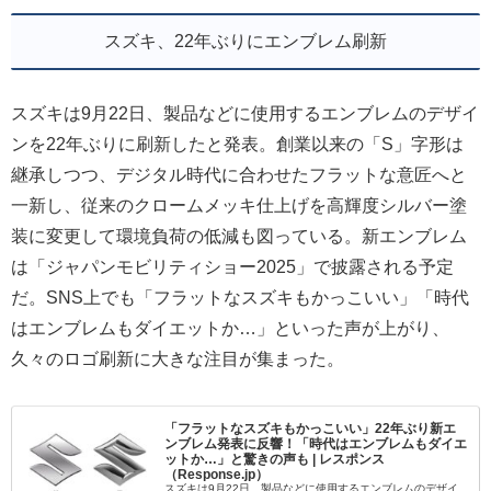
スズキ、22年ぶりにエンブレム刷新
スズキは9月22日、製品などに使用するエンブレムのデザイ
ンを22年ぶりに刷新したと発表。創業以来の「S」字形は
継承しつつ、デジタル時代に合わせたフラットな意匠へと
一新し、従来のクロームメッキ仕上げを高輝度シルバー塗
装に変更して環境負荷の低減も図っている。新エンブレム
は「ジャパンモビリティショー2025」で披露される予定
だ。SNS上でも「フラットなスズキもかっこいい」「時代
はエンブレムもダイエットか…」といった声が上がり、
久々のロゴ刷新に大きな注目が集まった。
「フラットなスズキもかっこいい」22年ぶり新エ
ンブレム発表に反響！「時代はエンブレムもダイエ
ットか…」と驚きの声も | レスポンス
（Response.jp）
スズキは9月22日、製品などに使用するエンブレムのデザイ