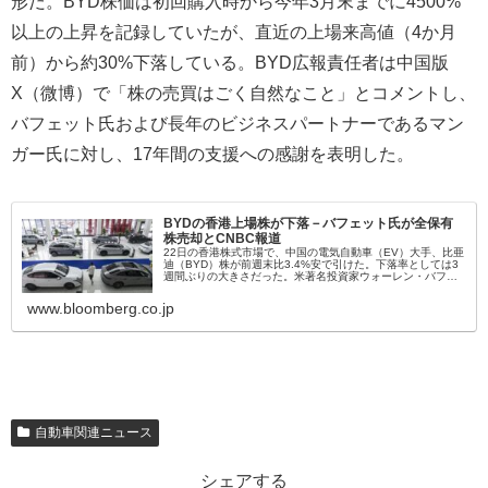
形だ。BYD株価は初回購入時から今年3月末までに4500%
以上の上昇を記録していたが、直近の上場来高値（4か月
前）から約30%下落している。BYD広報責任者は中国版
X（微博）で「株の売買はごく自然なこと」とコメントし、
バフェット氏および長年のビジネスパートナーであるマン
ガー氏に対し、17年間の支援への感謝を表明した。
BYDの香港上場株が下落－バフェット氏が全保有
株売却とCNBC報道
22日の香港株式市場で、中国の電気自動車（EV）大手、比亜
迪（BYD）株が前週末比3.4%安で引けた。下落率としては3
週間ぶりの大きさだった。米著名投資家ウォーレン・バフェ
ット氏率いるバークシャー・ハサウェイが保有していたBYD
株を全て売却...
www.bloomberg.co.jp
自動車関連ニュース
シェアする