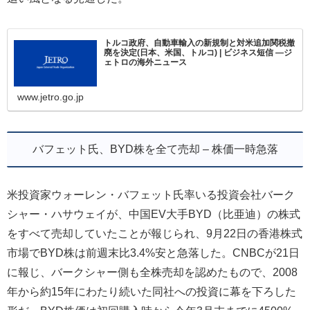
トルコ政府、自動車輸入の新規制と対米追加関税撤
廃を決定(日本、米国、トルコ) | ビジネス短信 ―ジ
ェトロの海外ニュース
www.jetro.go.jp
バフェット氏、BYD株を全て売却 – 株価一時急落
米投資家ウォーレン・バフェット氏率いる投資会社バーク
シャー・ハサウェイが、中国EV大手BYD（比亜迪）の株式
をすべて売却していたことが報じられ、9月22日の香港株式
市場でBYD株は前週末比3.4%安と急落した。CNBCが21日
に報じ、バークシャー側も全株売却を認めたもので、2008
年から約15年にわたり続いた同社への投資に幕を下ろした