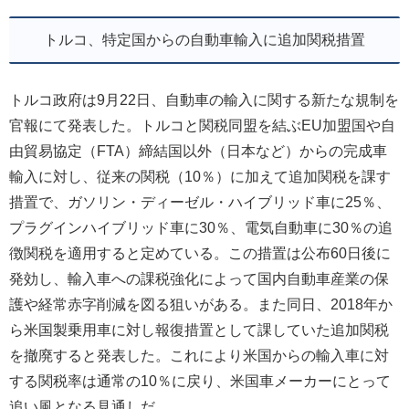
トルコ、特定国からの自動車輸入に追加関税措置
トルコ政府は9月22日、自動車の輸入に関する新たな規制を
官報にて発表した。トルコと関税同盟を結ぶEU加盟国や自
由貿易協定（FTA）締結国以外（日本など）からの完成車
輸入に対し、従来の関税（10％）に加えて追加関税を課す
措置で、ガソリン・ディーゼル・ハイブリッド車に25％、
プラグインハイブリッド車に30％、電気自動車に30％の追
徴関税を適用すると定めている。この措置は公布60日後に
発効し、輸入車への課税強化によって国内自動車産業の保
護や経常赤字削減を図る狙いがある。また同日、2018年か
ら米国製乗用車に対し報復措置として課していた追加関税
を撤廃すると発表した。これにより米国からの輸入車に対
する関税率は通常の10％に戻り、米国車メーカーにとって
追い風となる見通しだ。